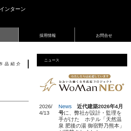
季インターン
採用情報
お問合せ
設
ding
ニュース
作品紹介
2026/
News
近代建築
2026
年
4
月
4/13
号
に、弊社が設計・監理を
手がけた ホテル「天然温
泉 肥後の湯 御宿
野乃熊本
」