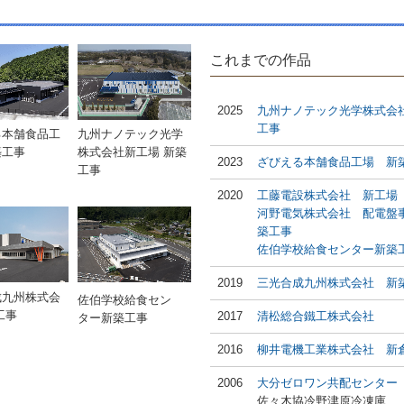
これまでの作品
2025
九州ナノテック光学株式会社
工事
る本舗食品工
九州ナノテック光学
築工事
株式会社新工場 新築
2023
ざびえる本舗食品工場 新
工事
2020
工藤電設株式会社 新工場
河野電気株式会社 配電盤
築工事
佐伯学校給食センター新築
2019
三光合成九州株式会社 新
成九州株式会
佐伯学校給食セン
工事
2017
清松総合鐵工株式会社
ター新築工事
2016
柳井電機工業株式会社 新
2006
大分ゼロワン共配センター
佐々木協冷野津原冷凍庫