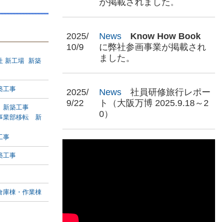
が掲載されました
。
2025/
News
Know How Book
10/9
に弊社参画事業が掲載され
ました。
 新工場 新築
築工事
2025/
News
社員研修旅行レポー
9/22
ト（大阪万博
2025.9.18
～
2
 新築工事
0
）
事業部移転 新
工事
築工事
倉庫棟・作業棟