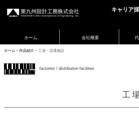
キャリア
ホーム
会社概要
代
ホーム
作品紹介
工場・流通施設
factories / distribution facilities
工