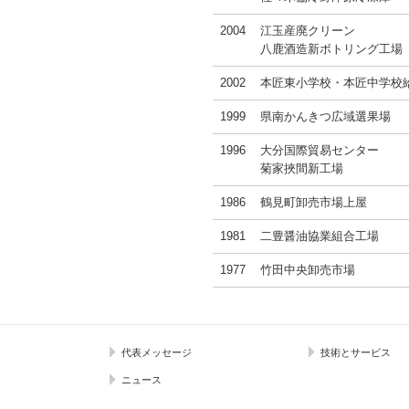
2004
江玉産廃クリーン
八鹿酒造新ボトリング工場
2002
本匠東小学校・本匠中学校
1999
県南かんきつ広域選果場
1996
大分国際貿易センター
菊家挾間新工場
1986
鶴見町卸売市場上屋
1981
二豊醤油協業組合工場
1977
竹田中央卸売市場
代表メッセージ
技術とサービス
ニュース