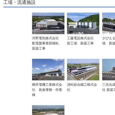
工場・流通施設
河野電気株式会社
工藤電設株式会社
ざびえ
配電盤事業部移転
新工場 新築工事
場 新
新築工事
柳井電機工業株式会
清松総合鐵工株式会
三光合
社 新倉庫棟・作業
社
社 新築
棟