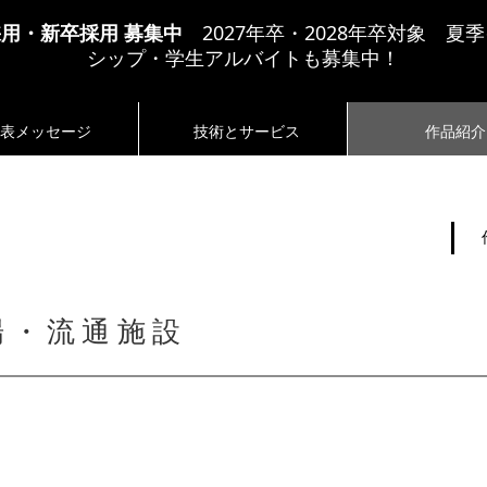
採用・新卒採用 募集中
2027年卒・2028年卒対象 夏
シップ・学生アルバイトも募集中！
表メッセージ
技術とサービス
作品紹介
医療施設
福祉施設
教育・文化施設
会館・庁舎
事務所・商業施
工場・流通施設
居住施設
リノベーション
耐震診断
Zero Energy Buil
場・流通施設