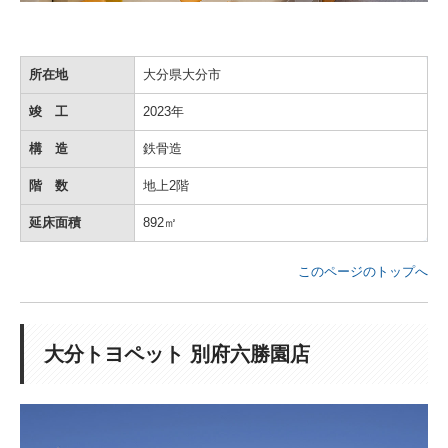
所在地
大分県大分市
竣 工
2023年
構 造
鉄骨造
階 数
地上2階
延床面積
892㎡
このページのトップへ
大分トヨペット 別府六勝園店