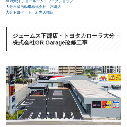
Audi大分 ショールーム・ワークショップ
事務所・商業施設
大分日産自動車株式会社 宮崎店
大分トヨペット 府内大橋店
工場・流通施設
居住施設
ジェームス下郡店・トヨタカローラ大分
株式会社GR Garage改修工事
リノベーション
耐震診断
Zero Energy Building
採用情報
お問合せ
ニュース