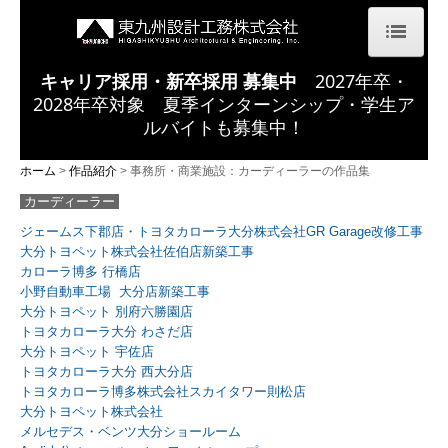
キャリア採用・新卒採用 募集中
2027年卒・
ホーム
2028年卒対象 夏季インターンシップ・学生ア
会社概要
ルバイトも募集中！
代表メッセージ
ホーム
作品紹介
事務所・商業施設：カーディーラーの作品集
カーディーラー
技術とサービス
ジェームス下郡店・トヨタカローラ大分株式会社GR Garage改修工事
大分トヨペット株式会社佐伯店新築工事
作品紹介
カローラ博多 行橋店
小野自動車工場 大分店新築工事
医療施設
大分トヨペット 別府六勝園店
トヨタカローラ大分 わさだ店
福祉施設
大分トヨペット 宇佐店
トヨタカローラ大分 西大分店
教育・文化施設
トヨタカローラ博多株式会社スカイタワー則松店
大分トヨペット株式会社
会館・庁舎
メルセデス・ベンツ大分ショールーム