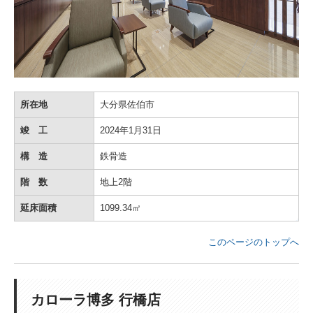
所在地
大分県佐伯市
竣 工
2024年1月31日
構 造
鉄骨造
階 数
地上2階
延床面積
1099.34㎡
このページのトップへ
カローラ博多 行橋店